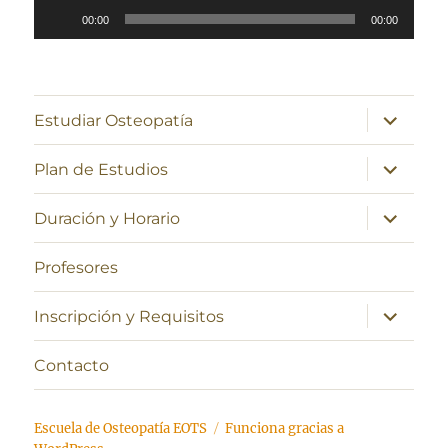
Reproductor
00:00
00:00
de
audio
expande
Estudiar Osteopatía
el
menú
inferior
expande
Plan de Estudios
el
menú
inferior
expande
Duración y Horario
el
menú
inferior
Profesores
expande
Inscripción y Requisitos
el
menú
inferior
Contacto
Escuela de Osteopatía EOTS
Funciona gracias a