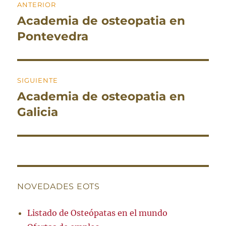
ANTERIOR
de
Academia de osteopatia en
Entrada
entradas
anterior:
Pontevedra
SIGUIENTE
Academia de osteopatia en
Entrada
siguiente:
Galicia
NOVEDADES EOTS
Listado de Osteópatas en el mundo