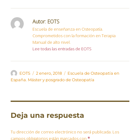
Autor:
EOTS
Escuela de enseñanza en Osteopatía.
Comprometidos con la formación en Terapia
Manual de alto nivel.
Lee todas las entradas de EOTS
Autor
Publicado
Categorías
EOTS
2 enero, 2018
Escuela de Osteopatía en
el
España. Máster y posgrado de Osteopatía
Deja una respuesta
Tu dirección de correo electrónico no será publicada.
Los
campos obligatorios están marcados con
*