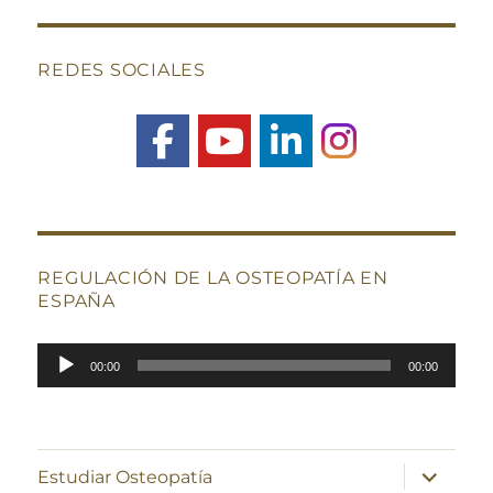
REDES SOCIALES
REGULACIÓN DE LA OSTEOPATÍA EN
ESPAÑA
Reproductor
00:00
00:00
de
audio
expande
Estudiar Osteopatía
el