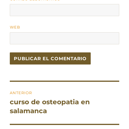
WEB
Navegación
ANTERIOR
de
curso de osteopatia en
Entrada
entradas
anterior:
salamanca