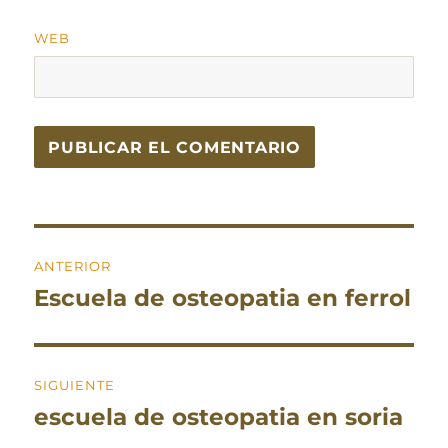
WEB
Navegación
ANTERIOR
de
Escuela de osteopatia en ferrol
Entrada
entradas
anterior:
SIGUIENTE
escuela de osteopatia en soria
Entrada
siguiente: