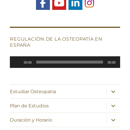
REGULACIÓN DE LA OSTEOPATÍA EN
ESPAÑA
Reproductor
00:00
00:00
de
audio
expande
Estudiar Osteopatía
el
menú
inferior
expande
Plan de Estudios
el
menú
inferior
expande
Duración y Horario
el
menú