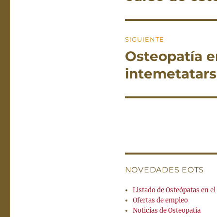
entradas
anterior:
SIGUIENTE
Osteopatía en
Entrada
siguiente:
intemetatars
NOVEDADES EOTS
Listado de Osteópatas en e
Ofertas de empleo
Noticias de Osteopatía