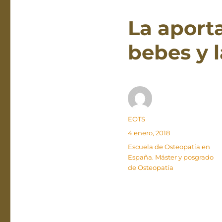
La aporta
bebes y 
Autor
EOTS
Publicado
4 enero, 2018
el
Categorías
Escuela de Osteopatía en
España. Máster y posgrado
de Osteopatía