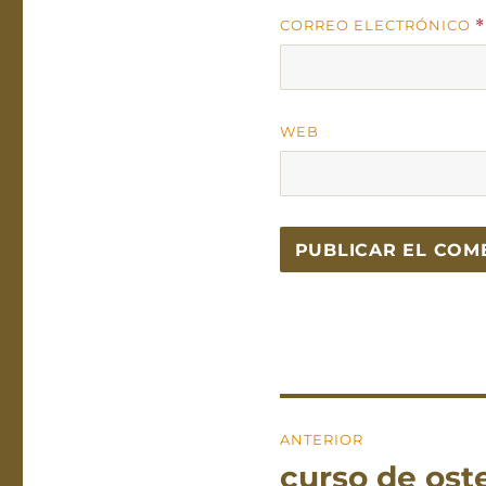
CORREO ELECTRÓNICO
*
WEB
Navegación
ANTERIOR
de
curso de ost
Entrada