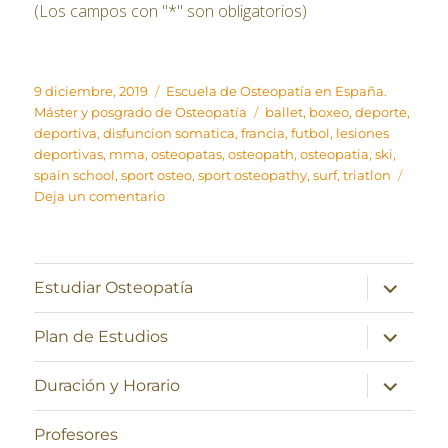
(Los campos con "*" son obligatorios)
Publicado
Categorías
9 diciembre, 2019
Escuela de Osteopatía en España.
el
Etiquetas
Máster y posgrado de Osteopatía
ballet
,
boxeo
,
deporte
,
deportiva
,
disfuncion somatica
,
francia
,
futbol
,
lesiones
deportivas
,
mma
,
osteopatas
,
osteopath
,
osteopatia
,
ski
,
spain school
,
sport osteo
,
sport osteopathy
,
surf
,
triatlon
en
Deja un comentario
Curso
de
especialización
en
expande
Estudiar Osteopatía
el
Osteopatía
menú
deportiva
inferior
expande
Plan de Estudios
el
menú
inferior
expande
Duración y Horario
el
menú
inferior
Profesores