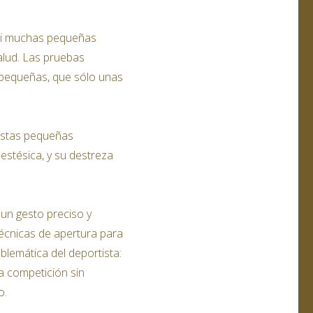
 si muchas pequeñas
salud. Las pruebas
s pequeñas, que sólo unas
estas pequeñas
estésica, y su destreza
 un gesto preciso y
écnicas de apertura para
blemática del deportista:
la competición sin
o.