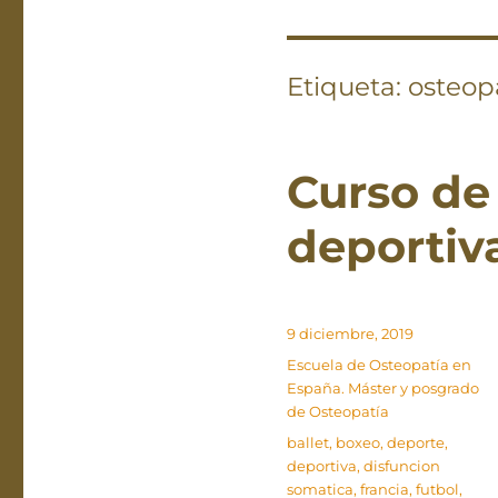
Etiqueta:
osteop
Curso de
deportiv
Publicado
9 diciembre, 2019
el
Categorías
Escuela de Osteopatía en
España. Máster y posgrado
de Osteopatía
Etiquetas
ballet
,
boxeo
,
deporte
,
deportiva
,
disfuncion
somatica
,
francia
,
futbol
,