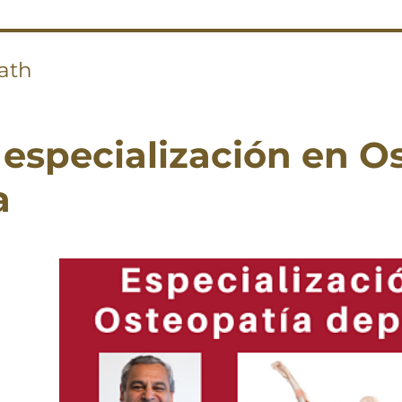
ath
 especialización en O
a