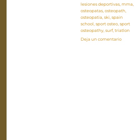
lesiones deportivas
,
mma
,
osteopatas
,
osteopath
,
osteopatia
,
ski
,
spain
school
,
sport osteo
,
sport
osteopathy
,
surf
,
triatlon
en
Deja un comentario
Curso
de
especial
en
Osteopat
deportiv