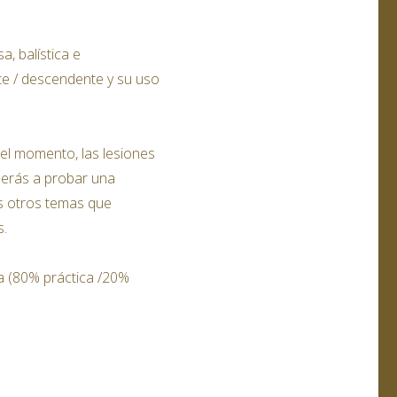
, balística e
e / descendente y su uso
 el momento, las lesiones
nderás a probar una
os otros temas que
s.
va (80% práctica /20%