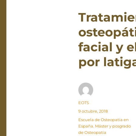
Tratamie
osteopát
facial y 
por latig
Autor
EOTS
Publicado
9 octubre, 2018
el
Categorías
Escuela de Osteopatía en
España. Máster y posgrado
de Osteopatía