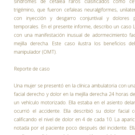
síndromes de cefalea raros clasificados como cef
trigémino, que fueron cefaleas neuralgiformes, unilate
con inyección y desgarro conjuntival y dolores par
temporales. En el presente informe, describo un caso L
con una manifestación inusual de adormecimiento fac
mejilla derecha. Este caso ilustra los beneficios de
manipulador (OMT).
Reporte de caso
Una mujer se presentó en la clínica ambulatoria con u
facial derecho y dolor en la mejilla derecha 24 horas 
un vehículo motorizado. Ella estaba en el asiento del
ocurrió el accidente. Ella describió su dolor facial
calificando el nivel de dolor en 4 de cada 10. La aparic
notada por el paciente poco después del incidente. E