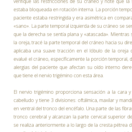
verifiqué las restricciones de su cráneo y noté que la
estaba bloqueada en rotación interna. La porción tempo
paciente estaba restringida y era asimétrica en compar
«sano». La parte temporal izquierda de su cráneo se sent
que la derecha se sentía plana y «atascada». Mientras
la oreja, tracé la parte temporal del cráneo hacia su dir
aplicaba una suave tracción en el lóbulo de la orej
evalué el cráneo, específicamente la porción temporal, d
alergias del paciente que afectan su oído interno dere
que tiene el nervio trigémino con esta área.
El nervio trigémino proporciona sensación a la cara 
cabelludo y tiene 3 divisiones: oftálmica, maxilar y man
en ventral del tronco del encéfalo. Una parte de las fib
tronco cerebral y alcanzan la parte cervical superior d
se realiza anteriormente a lo largo de la cresta pétrea 