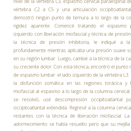
nivel de la vértebra L3, espasmo cervical paraespinal d
vértebra C2 a C5 y una articulación occipitoatlanta
demostró ningún punto de ternura a lo largo de la co
rigidez aparente. Comencé tratando el espasmo p
izquierdo con liberación miofascial y técnica de presión
la técnica de presión inhibitoria, le indiqué a l
profundamente mientras aplicaba una presión suave 
en su región lumbar. Luego, cambié a la técnica de la c
su creciente dolor. Con esta técnica, encontró el punt
de espasmo lumbar: el lado izquierdo de la vértebra L3
la disfunción somática en las regiones torácica y l
miofascial al espasmo a lo largo de la columna cervica
se resolvió, usé descompresión occipitoatlantal pa
occipitoatlantal extendida. Regresé a la columna cervic
restantes con la técnica de liberación miofascial. L
adormecimiento se había resuelto pero que su mejilla