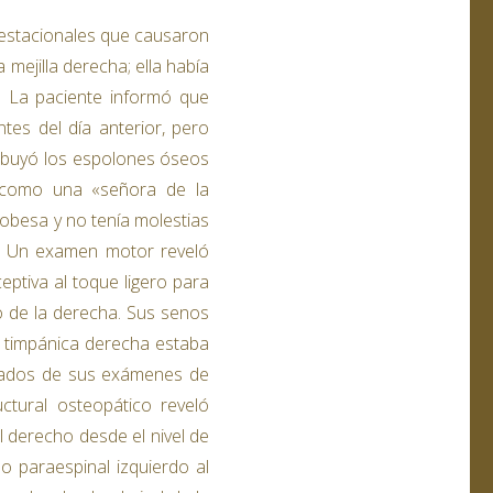
s estacionales que causaron
mejilla derecha; ella había
. La paciente informó que
tes del día anterior, pero
ibuyó los espolones óseos
 como una «señora de la
 obesa y no tenía molestias
. Un examen motor reveló
eptiva al toque ligero para
no de la derecha. Sus senos
a timpánica derecha estaba
ultados de sus exámenes de
tural osteopático reveló
 derecho desde el nivel de
o paraespinal izquierdo al