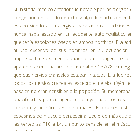
Su historial médico anterior fue notable por las alergia
congestión en su oído derecho y algo de hinchazón en la 
estado viendo a un alergista para ambas condiciones
nunca había estado en un accidente automovilístico an
que tenía espolones óseos en ambos hombros. Ella atr
al uso excesivo de sus hombros en su ocupación
limpieza». En el examen, la paciente parecía ligeramente
aparentes con una presión arterial de 167/78 mm Hg
que sus nervios craneales estaban intactos. Ella fue rec
todos los nervios craneales, excepto el nervio trigémi
nasales no eran sensibles a la palpación. Su membran
opacificada y parecía ligeramente inyectada. Los res
corazón y pulmón fueron normales. El examen estruc
espasmos del músculo paraespinal izquierdo más que el
las vértebras T10 a L4, un punto sensible en el múscul