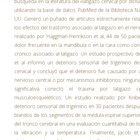
búsqueda en la literatura del «latigazo cervical por disf
utilizando la base de datos PubMed de la Biblioteca N
UU. Generó un puñado de artículos estrechamente re
los efectos del trastorno asociado al latigazo en el ner
realizado por Häggman-Henrikson et al, 44 de 50 pacie
dolor frecuente en la mandíbula o en la cara como co
crónico asociado al latigazo. Un estudio prospectivo d
et al informó un deterioro sensorial del trigémino 
cervical y concluyó que el deterioro fue causado por 
nervioso central o por mecanismos inhibitorios; ningun
significativa conectó el trauma por latigazo c
musculoesqueléticos. Un estudio realizado por Knib
deterioro sensorial del trigémino en 30 pacientes despu
blandos de los segmentos de la médula espinal superio
del tronco cerebral en una evaluación cuantitativa de 
la vibración y la temperatura. Finalmente, Jacob e