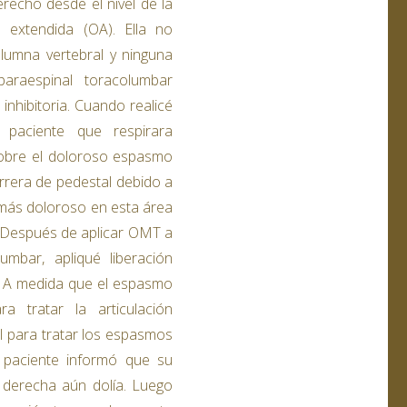
erecho desde el nivel de la
l extendida (OA). Ella no
lumna vertebral y ninguna
araespinal toracolumbar
 inhibitoria. Cuando realicé
a paciente que respirara
sobre el doloroso espasmo
arrera de pedestal debido a
o más doloroso en esta área
. Después de aplicar OMT a
umbar, apliqué liberación
l. A medida que el espasmo
ra tratar la articulación
al para tratar los espasmos
a paciente informó que su
 derecha aún dolía. Luego