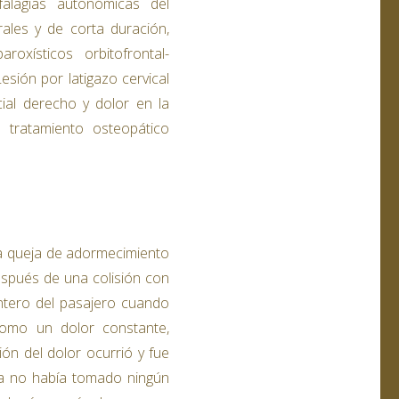
alagias autonómicas del
rales y de corta duración,
oxísticos orbitofrontal-
esión por latigazo cervical
ial derecho y dolor en la
l tratamiento osteopático
na queja de adormecimiento
después de una colisión con
antero del pasajero cuando
 como un dolor constante,
ión del dolor ocurrió y fue
lla no había tomado ningún