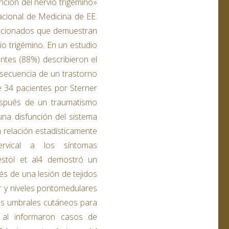
unción del nervio trigémino»
acional de Medicina de EE.
lacionados que demuestran
vio trigémino. En un estudio
ntes (88%) describieron el
nsecuencia de un trastorno
e 34 pacientes por Sterner
después de un traumatismo
una disfunción del sistema
a relación estadísticamente
ervical a los síntomas
estöl et al4 demostró un
és de una lesión de tejidos
r y niveles pontomedulares
los umbrales cutáneos para
t al informaron casos de