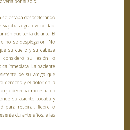
lvería por sí solo.
aba se estaba desacelerando
viajaba a gran velocidad.
amión que tenía delante. El
aire no se desplegaron. No
ue su cuello y su cabeza
 consideró su lesión lo
ica inmediata. La paciente
rsistente de su amiga que
l derecho y el dolor en la
 oreja derecha, molestia en
donde su asiento tocaba y
ad para respirar, fiebre o
presente durante años, a las