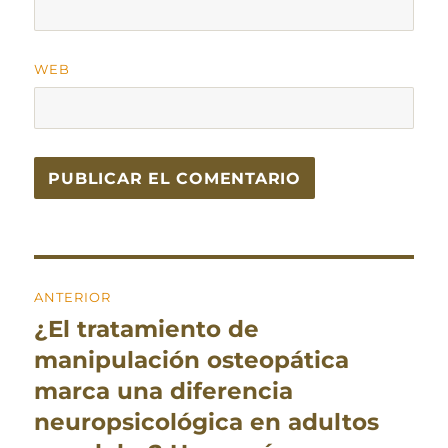
WEB
Navegación
ANTERIOR
de
¿El tratamiento de
Entrada
entradas
anterior:
manipulación osteopática
marca una diferencia
neuropsicológica en adultos