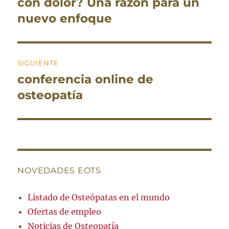
con dolor? Una razón para un
nuevo enfoque
SIGUIENTE
conferencia online de
Entrada
siguiente:
osteopatía
NOVEDADES EOTS
Listado de Osteópatas en el mundo
Ofertas de empleo
Noticias de Osteopatía