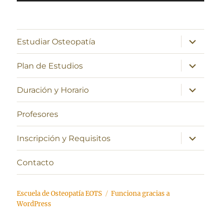
de
audio
expande
Estudiar Osteopatía
el
menú
inferior
expande
Plan de Estudios
el
menú
inferior
expande
Duración y Horario
el
menú
inferior
Profesores
expande
Inscripción y Requisitos
el
menú
inferior
Contacto
Escuela de Osteopatía EOTS
Funciona gracias a
WordPress