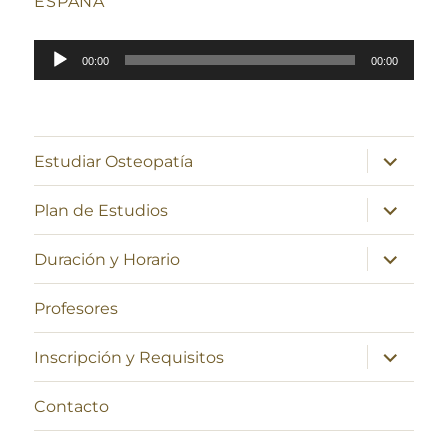
ESPAÑA
Reproductor
00:00
00:00
de
audio
expande
Estudiar Osteopatía
el
menú
inferior
expande
Plan de Estudios
el
menú
inferior
expande
Duración y Horario
el
menú
inferior
Profesores
expande
Inscripción y Requisitos
el
menú
inferior
Contacto