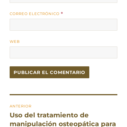
CORREO ELECTRÓNICO
*
WEB
Navegación
ANTERIOR
de
Uso del tratamiento de
Entrada
entradas
anterior:
manipulación osteopática para